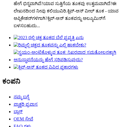
ಹೇಗೆ ಭಿನ್ನವಾಗಿವೆ?ಯಾವ ಸುತ್ತಿಗೆಯ ತೂಕವು ಉತ್ತಮವಾಗಿದೆ?ಈ
ಲೇಖನದಿಂದ ನೀವು ಕಲಿಯುವಿರಿ.ಕ್ಲಿಪ್-ಆನ್ ವೀಲ್ ತೂಕ - ಯಾವ
ಅಪ್ಲಿಕೇಶನ್‌ಗಳಿಗಾಗಿ?ಕ್ಲಿಪ್-ಆನ್ ತೂಕವನ್ನು ಅಲ್ಯೂಮಿನ್‌ಗೆ
ಬಳಸಬಹುದು...
ಕಂಪನಿ
ನಮ್ಮ ಬಗ್ಗೆ
ಫ್ಯಾಕ್ಟರಿ ಪ್ರವಾಸ
ಬ್ಲಾಗ್
OEM ಸೇವೆ
FAQ ಗಳು