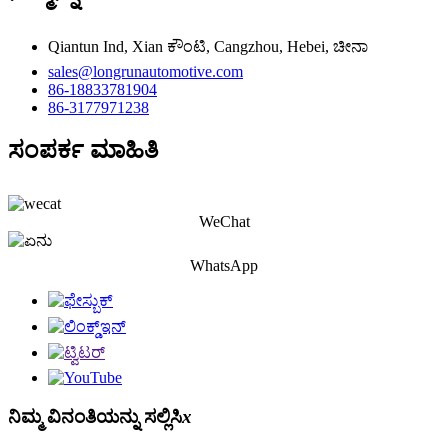
Qiantun Ind, Xian ಕೌಂಟಿ, Cangzhou, Hebei, ಚೀನಾ
sales@longrunautomotive.com
86-18833781904
86-3177971238
ಸಂಪರ್ಕ ಮಾಹಿತಿ
WeChat
WhatsApp
ನಿಮ್ಮ ವಿನಂತಿಯನ್ನು ಸಲ್ಲಿಸಿ
x