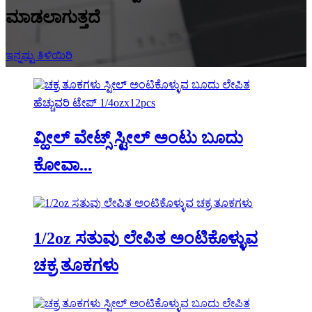
ಮಾಡಲಾಗುತ್ತದೆ
ಇನ್ನಷ್ಟು ತಿಳಿಯಿರಿ
ವ್ಹೀಲ್ ವೇಟ್ಸ್ ಸ್ಟೀಲ್ ಅಂಟು ಬೂದು
ಕೋವಾ...
1/2oz ಸತುವು ಲೇಪಿತ ಅಂಟಿಕೊಳ್ಳುವ
ಚಕ್ರ ತೂಕಗಳು