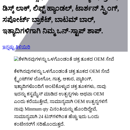
ಡಿಸ್ಕ್ ಲಾಕ್, ಲಿಫ್ಟ್ ಹ್ಯಾಂಡಲ್, ಟಾರ್ಶನ್ ಸ್ಪ್ರಿಂಗ್,
ಸಪೋರ್ಟ್ ಬ್ರಾಕೆಟ್, ಬಾಟಮ್ ಬಾರ್,
ಇತ್ಯಾದಿಗಳಿಗಾಗಿ ನಿಮ್ಮ ಒನ್-ಸ್ಟಾಪ್ ಶಾಪ್.
ಇನ್ನಷ್ಟು ತಿಳಿಯಿರಿ
ಕೆಳಗಿನವುಗಳನ್ನು ಒಳಗೊಂಡಂತೆ ಚಕ್ರ ತೂಕದ OEM ಸೇವೆ
ಕ್ಲೈಂಟ್‌ಗಳ ಲೋಗೋ, ಗಾತ್ರ, ಆಕಾರ, ಪ್ಯಾಕಿಂಗ್,
ಇತ್ಯಾದಿಗಳೊಂದಿಗೆ ಅಂಟಿಕೊಳ್ಳುವ ಚಕ್ರ ತೂಕಗಳು, ನಾವು
ಇದನ್ನು ಕಸ್ಟಮೈಸ್ ಮಾಡಿದ ಉತ್ಪನ್ನಗಳು ಅಥವಾ OEM
ಎಂದು ಕರೆಯುತ್ತೇವೆ, ಸಾಮಾನ್ಯವಾಗಿ OEM ಉತ್ಪನ್ನಗಳಿಗೆ
ನಾವು Minmum qty ವಿನಂತಿಯನ್ನು ಹೊಂದಿದ್ದೇವೆ,
ಸಾಮಾನ್ಯವಾಗಿ 24 ಟನ್‌ಗಳಿಗಿಂತ ಹೆಚ್ಚು ಇದು ಒಂದು
ಕಂಟೇನರ್‌ಗೆ ಸರಿಹೊಂದುತ್ತದೆ.