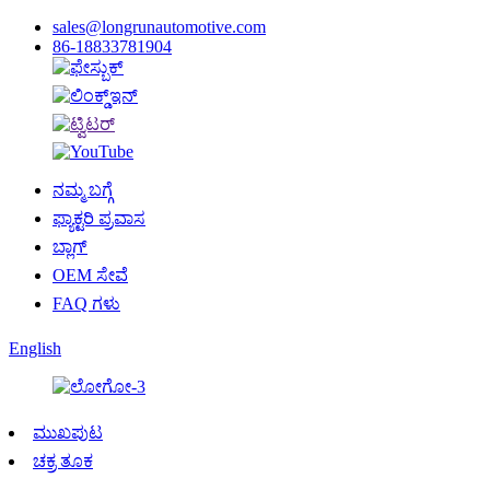
sales@longrunautomotive.com
86-18833781904
ನಮ್ಮ ಬಗ್ಗೆ
ಫ್ಯಾಕ್ಟರಿ ಪ್ರವಾಸ
ಬ್ಲಾಗ್
OEM ಸೇವೆ
FAQ ಗಳು
English
ಮುಖಪುಟ
ಚಕ್ರ ತೂಕ