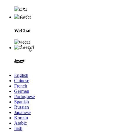
WeChat
ಟಾಪ್
English
Chinese
French
German
Portuguese
Spanish
Russian
Japanese
Korean
Arabic
Irish